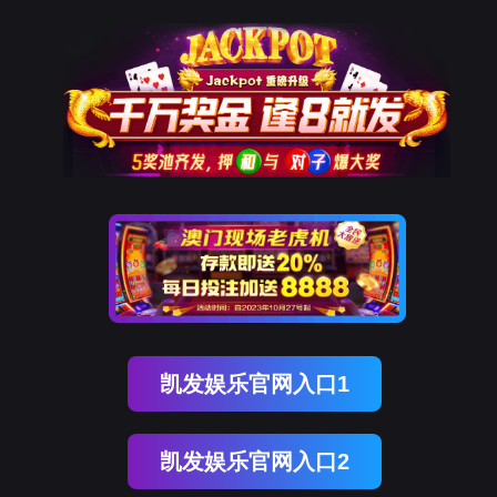
凯发娱乐官网入口1
凯发娱乐官网入口2